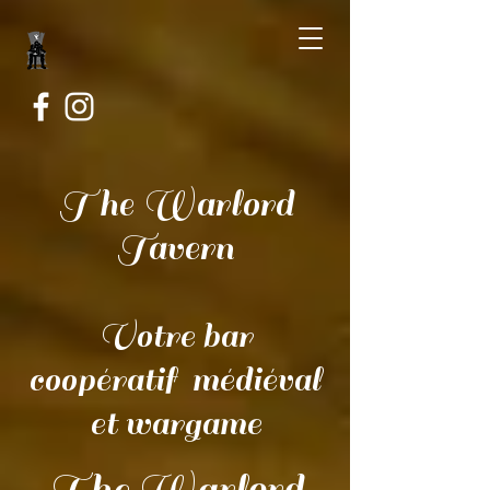
The Warlord
Tavern
Votre bar
coopératif médiéval
et wargame
The Warlord