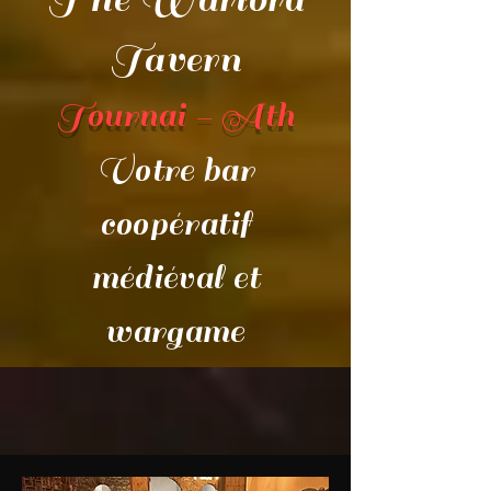
Tavern
Tournai - Ath​
Votre bar
coopératif
médiéval et
wargame